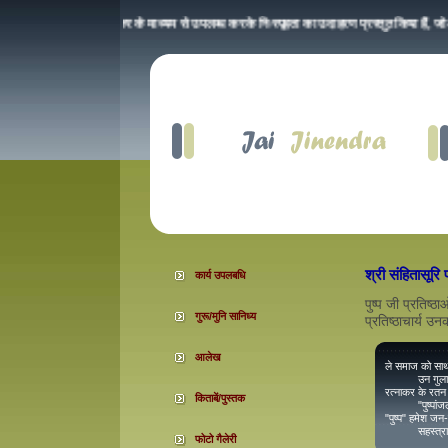
े अनुभव को प्रतिष्ठा रत्नाकर के माध्यम से उपलब्ध करके निःस्पृहता का उदाहरण प्रस्तुत किया हैं, जो 
श्री संहितासूरि 
कार्य उपलबधि
पुष्प जी प्रतिष्ठ
गुरू/मुनि सानिध्य
प्रतिष्ठाचार्य उ
आलेख
ले समाज को साथ 
उन गुलाब का 
रत्नाकर के रतन प
किताबें/पुस्तक
"पुष्पांजली" क
"पुष्प" हमेश जन-
सहस्त्रावदी मे
Wipsum dolor sit amet,
फोटो गैलेरी
:: संगीतक